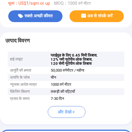
मूल्य：US$1/sqm or up
MOQ：1000 वर्ग मीटर
सबसे अच्छी कीमत
अब से संपर्क करें
उत्पाद विवरण
,
प्लाईवुड के लिए 0.45 मिमी लिबास
हाई लाइट
,
12% नमी यूरोपीय ओक लिबास
120 सेमी यूरोपीय ओक लिबास
आपूर्ति की क्षमता
50,000 वर्गमीटर / महीना
उत्पत्ति के प्लेस
चीन
न्यूनतम आदेश मात्रा
1000 वर्ग मीटर
पैकेजिंग विवरण
लकड़ी की पट्टियाँ
प्रसव के समय
7-30 दिन
और देखो