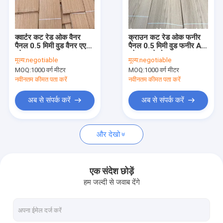
कारखाना भ्रमण
गुणवत्ता नियंत्रण
क्वार्टर कट रेड ओक वैनर
क्राउन कट रेड ओक फनीर
पैनल 0.5 मिमी वुड वैनर एएए
पैनल 0.5 मिमी वुड फनीर AA
संपर्क करें
ग्रेड
ग्रेड दागने योग्य
मूल्य:
negotiable
मूल्य:
negotiable
MOQ:
1000 वर्ग मीटर
MOQ:
1000 वर्ग मीटर
समाचार
नवीनतम कीमत पता करें
नवीनतम कीमत पता करें
मामलों
अब से संपर्क करें
अब से संपर्क करें
और देखो
लकड़ी का फर्श लिबास
सफेद ओक की लकड़ी लिबास
एक संदेश छोड़ें
हम जल्दी से जवाब देंगे
लाल ओक की लकड़ी लिबास
व्हाइट ऐश वुड लिबास