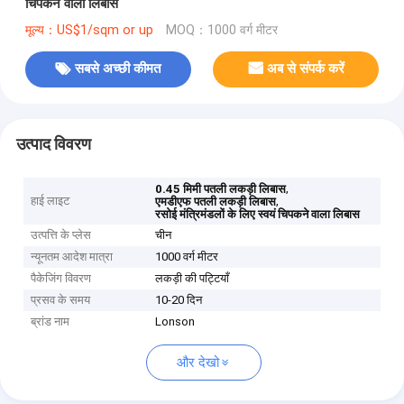
चिपकने वाला लिबास
मूल्य：US$1/sqm or up
MOQ：1000 वर्ग मीटर
सबसे अच्छी कीमत
अब से संपर्क करें
उत्पाद विवरण
,
0.45 मिमी पतली लकड़ी लिबास
हाई लाइट
,
एमडीएफ पतली लकड़ी लिबास
रसोई मंत्रिमंडलों के लिए स्वयं चिपकने वाला लिबास
उत्पत्ति के प्लेस
चीन
न्यूनतम आदेश मात्रा
1000 वर्ग मीटर
पैकेजिंग विवरण
लकड़ी की पट्टियाँ
प्रसव के समय
10-20 दिन
ब्रांड नाम
Lonson
और देखो