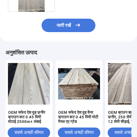
जारी रखें
अनुशंसित उत्पाद
OEM सफेद ऐश वुड फ़नीर
OEM सफेद ऐश वुड वैनर
OEM ब्राउन व्हाइट 
क्राउन कट 0.45 मिमी
क्राउन कट 0.45 मिमी मोटी
फ़नीर, 250 सेमी ल
मोटाई 2500m+ लंबाई
पैनल एए ग्रेड
12 सेमी चौड़ाई, पैनल
सी
सबसे अच्छी कीमत
सबसे अच्छी कीमत
सबसे अच्छी 