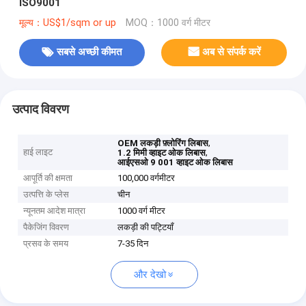
ISO9001
मूल्य：US$1/sqm or up
MOQ：1000 वर्ग मीटर
सबसे अच्छी कीमत
अब से संपर्क करें
उत्पाद विवरण
,
OEM लकड़ी फ़्लोरिंग लिबास
हाई लाइट
,
1.2 मिमी व्हाइट ओक लिबास
आईएसओ 9 001 व्हाइट ओक लिबास
आपूर्ति की क्षमता
100,000 वर्गमीटर
उत्पत्ति के प्लेस
चीन
न्यूनतम आदेश मात्रा
1000 वर्ग मीटर
पैकेजिंग विवरण
लकड़ी की पट्टियाँ
प्रसव के समय
7-35 दिन
और देखो