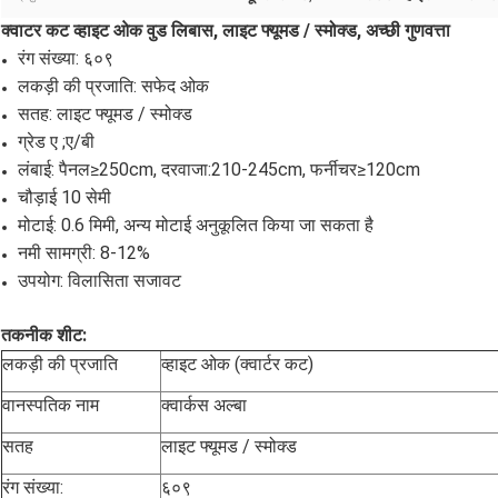
क्वाटर कट व्हाइट ओक वुड लिबास, लाइट फ्यूमड / स्मोक्ड, अच्छी गुणवत्ता
रंग संख्या: ६०९
लकड़ी की प्रजाति: सफेद ओक
सतह: लाइट फ्यूमड / स्मोक्ड
ग्रेड ए ;ए/बी
लंबाई: पैनल≥250cm, दरवाजा:210-245cm, फर्नीचर≥120cm
चौड़ाई 10 सेमी
मोटाई: 0.6 मिमी, अन्य मोटाई अनुकूलित किया जा सकता है
नमी सामग्री: 8-12%
उपयोग: विलासिता सजावट
तकनीक शीट:
लकड़ी की प्रजाति
व्हाइट ओक (क्वार्टर कट)
वानस्पतिक नाम
क्वार्कस अल्बा
सतह
लाइट फ्यूमड / स्मोक्ड
रंग संख्या:
६०९