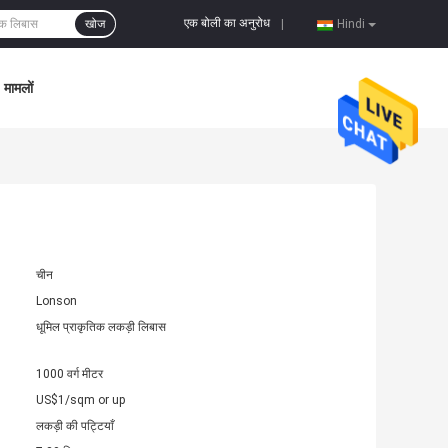
एक बोली का अनुरोध
खोज
|
Hindi
मामलों
चीन
Lonson
धूमिल प्राकृतिक लकड़ी लिबास
1000 वर्ग मीटर
US$1/sqm or up
लकड़ी की पट्टियाँ