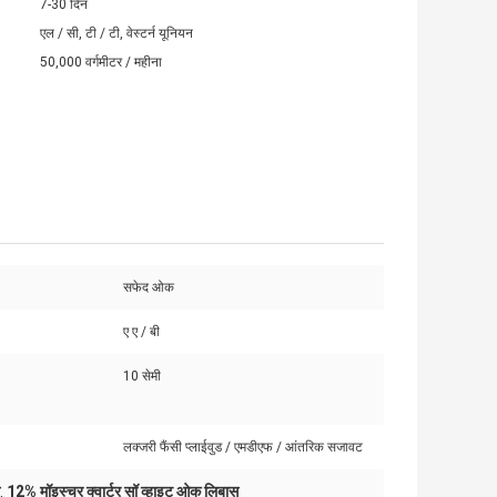
7-30 दिन
एल / सी, टी / टी, वेस्टर्न यूनियन
50,000 वर्गमीटर / महीना
सफेद ओक
ए ए / बी
10 सेमी
लक्जरी फैंसी प्लाईवुड / एमडीएफ / आंतरिक सजावट
12% मॉइस्चर क्वार्टर सॉ व्हाइट ओक लिबास
,