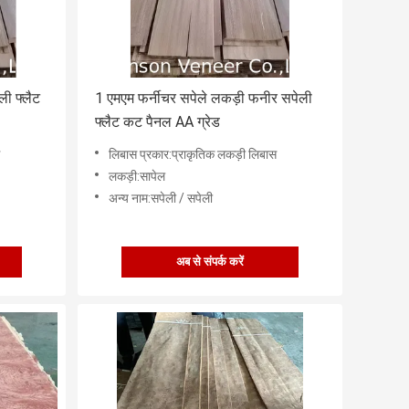
ी फ्लैट
1 एमएम फर्नीचर सपेले लकड़ी फनीर सपेली
फ्लैट कट पैनल AA ग्रेड
लिबास प्रकार:प्राकृतिक लकड़ी लिबास
लकड़ी:सापेल
अन्य नाम:सपेली / सपेली
अब से संपर्क करें