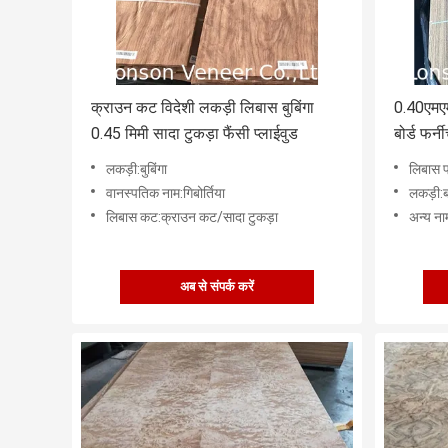
क्राउन कट विदेशी लकड़ी लिबास बुबिंगा
0.40एमएम 
0.45 मिमी सादा टुकड़ा फैंसी प्लाईवुड
बोर्ड फर्
लकड़ी:बुबिंगा
लिबास प
वानस्पतिक नाम:गिबोर्तिया
लकड़ी:ब
लिबास कट:क्राउन कट/सादा टुकड़ा
अन्य नाम
अब से संपर्क करें