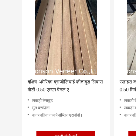
दक्षिण अमेरिका ब्राजीलियाई फीतावुड लिबास
स्लाइस क
मोटी 0.50 एमएम पैनल ए
0.50 मिम
लकड़ी:लेसवुड
लकडी के
मूल:ब्राज़िल
लकड़ी की
वानस्पतिक नाम:पैनोप्सिस एसपीपी।
वानस्प