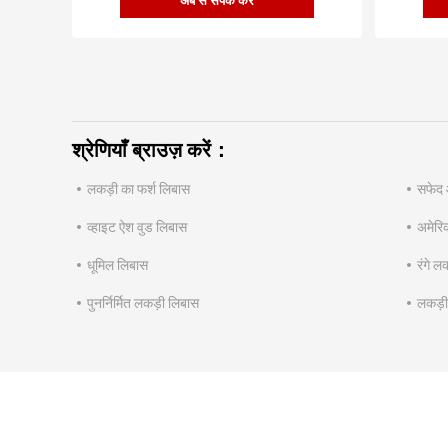
अब से संपर्क करें
श्रेणियाँ ब्राउज़ करें：
लकड़ी का फर्श लिबास
सफेद 
व्हाइट ऐश वुड लिबास
अमेरि
धूमिल लिबास
रंगे ल
पुनर्निर्मित लकड़ी लिबास
लकड़ी 