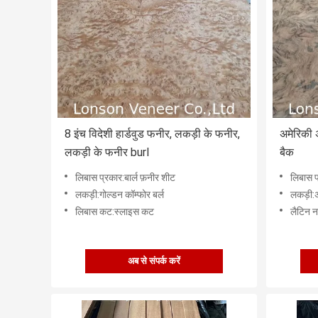
8 इंच विदेशी हार्डवुड फनीर, लकड़ी के फनीर,
अमेरिकी 
लकड़ी के फनीर burl
बैक
लिबास प्रकार:बार्ल फ़नीर शीट
लिबास प
लकड़ी:गोल्डन कॉम्फोर बर्ल
लकड़ी:अ
लिबास कट:स्लाइस कट
लैटिन न
अब से संपर्क करें